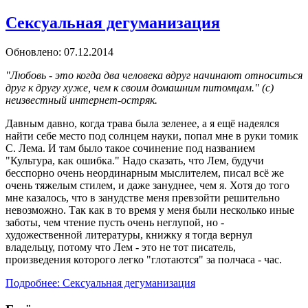
Сексуальная дегуманизация
Обновлено: 07.12.2014
"Любовь - это когда два человека вдруг начинают относиться
друг к другу хуже, чем к своим домашним питомцам." (с)
неизвестный интернет-остряк.
Давным давно, когда трава была зеленее, а я ещё надеялся
найти себе место под солнцем науки, попал мне в руки томик
С. Лема. И там было такое сочинение под названием
"Культура, как ошибка." Надо сказать, что Лем, будучи
бесспорно очень неординарным мыслителем, писал всё же
очень тяжелым стилем, и даже зануднее, чем я. Хотя до того
мне казалось, что в занудстве меня превзойти решительно
невозможно. Так как в то время у меня были несколько иные
заботы, чем чтение пусть очень неглупой, но -
художественной литературы, книжку я тогда вернул
владельцу, потому что Лем - это не тот писатель,
произведения которого легко "глотаются" за полчаса - час.
Подробнее: Сексуальная дегуманизация