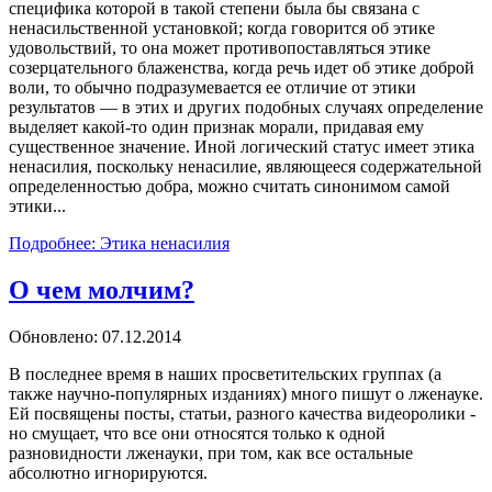
специфика которой в такой степени была бы связана с
ненасильственной установкой; когда говорится об этике
удовольствий, то она может противопоставляться этике
созерцательного блаженства, когда речь идет об этике доброй
воли, то обычно подразумевается ее отличие от этики
результатов — в этих и других подобных случаях определение
выделяет какой-то один признак морали, придавая ему
существенное значение. Иной логический статус имеет этика
ненасилия, поскольку ненасилие, являющееся содержательной
определенностью добра, можно считать синонимом самой
этики...
Подробнее: Этика ненасилия
O чем молчим?
Обновлено: 07.12.2014
В последнее время в наших просветительских группах (а
также научно-популярных изданиях) много пишут о лженауке.
Ей посвящены посты, статьи, разного качества видеоролики -
но смущает, что все они относятся только к одной
разновидности лженауки, при том, как все остальные
абсолютно игнорируются.