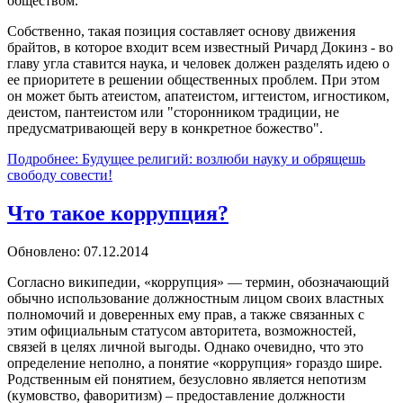
обществом.
Собственно, такая позиция составляет основу движения
брайтов, в которое входит всем известный Ричард Докинз - во
главу угла ставится наука, и человек должен разделять идею о
ее приоритете в решении общественных проблем. При этом
он может быть атеистом, апатеистом, игтеистом, игностиком,
деистом, пантеистом или "сторонником традиции, не
предусматривающей веру в конкретное божество".
Подробнее: Будущее религий: возлюби науку и обрящешь
свободу совести!
Что такое коррупция?
Обновлено: 07.12.2014
Согласно википедии, «коррупция» — термин, обозначающий
обычно использование должностным лицом своих властных
полномочий и доверенных ему прав, а также связанных с
этим официальным статусом авторитета, возможностей,
связей в целях личной выгоды. Однако очевидно, что это
определение неполно, а понятие «коррупция» гораздо шире.
Родственным ей понятием, безусловно является непотизм
(кумовство, фаворитизм) – предоставление должности