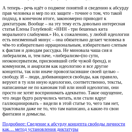
А теперь - речь идёт о подмене понятий и сведению к абсурду
прав человека и мер по их защите - точнее о том, что такой
подход, в конечном итоге, закономерно приводит к
диктатурам. Вообще – на эту тему есть довольно интересная
статья Елены Голубевой: «ННН - три бешеных кита
морального слабоумия.» Но, к сожалению, у любой идеологии
есть неизменный минус – она обязательно делает человека в
чём-то избирательно иррациональным, избирательно слепым
к фактам и доводам рассудка. Не миновала чаша сия и
либерализм, и, тем паче, «либерализм»(по сути,
неоконсерватизм, присвоивший себе чужой бренд), и
коммунизм, и анархизм как идеологию и все другие
концепты, так или иначе провозгласившие своей целью –
свободу. И – люди, добивающиеся свободы, как правило,
веруют в ту или иную идеологию, соответственно, тексты,
написанные не по канонам той или иной идеологии, они
просто не хотят воспринимать адекватно. Такое ощущение,
что люди будто разучились читать, или стали вдруг
галлюцинировать – видели в этой статье то, чего там нет,
трактовали даже не то, что там написано, а какие-то свои
фантазии и домыслы.
Подробнее: Сведение к абсурду концепта свободы личности
как… метод установления диктатуры