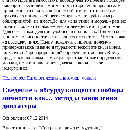
считаю мораль ценностью и вообще чем-то полезным.Скорее
наоборот - бесполезным и местами откровенно вредным. Я
придерживаюсь натуралистической этики, а это - все же
практически ничего общего с моралью, по крайней мере,
общепринятой, не имеет.Да, для меня этика и мораль - разные
понятия, хоть это и академически неверно, но - просто мне
"для себя" такое деление удобнее использовать. Под моралью
я понимаю ригористические этические системы. Что это такое
- я расскажу ниже. Начну, пожалуй, с причин почему я
придерживаюсь именно натуралистической этики. Начнём,
пожалуй, с "препарирования" определений морали. Внизу
представлены только самые распространённые определения
морали, но и они ввергают в, мягко говоря, лёгкое
недоумение:
Подробнее: Патологическая анатомия...морали
Сведение к абсурду концепта свободы
личности как… метод установления
диктатуры
Обновлено: 07.12.2014
Вместо эпиграфа: "Сон разума рождает чудовищ."