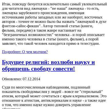
Итак, повсюду бичуется исключительно самый увлекательный
для читателя вид лженауки - "не наша" лженаука - то есть,
лженаука зарубежного происхождения, имеющая
источниками работы западных или же наоборот, восточных
авторов - точнее ее можно было бы назвать "лженаукой в духе
фэнтэзи-сайнс-фикшн". Автор типовой статьи (книги,
фильма, передачи) в таком жанре настаивает на
"безграничных возможностях" человека - и порой описывает
именно такого человека в статье (книге, фильме), а порой
заявляет, что такой человек находится прямо в телестудии.
Подробнее: O чем молчим?
Будущее религий: возлюби науку и
обрящешь свободу совести!
Обновлено: 07.12.2014
Судя по многочисленным наблюдениям, подлинный
показатель свободомыслия у людей - вовсе не "стерильный"
атеизм, который может сочетаться с ярым клерикализмом. Это
отношение к атеистам, антиклерикалам и науке - а также идее
о том, что именно науке нужно доверить управление