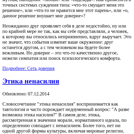
точных системах суждения типа: «что-то смущает меня это
решение», или «что-то не нравится мне этот парень», или «о,
данное решение внушает мне доверие»?
Неожиданно друг проявляет себя в деле недостойно, ну или
по крайней мере не так, как вы себе представляли, а человек,
к которому вы относились неприязненно, вдруг выручает. Это
не значит, что события изменят ваше окружение: друг
останется другом, а с тем человеком вы будете более
вежливым. Но доверие – это что-то качественно другое,
нежели симпатия или поиск психологического комфорта.
Подробнее: Сеть доверия
Этика ненасилия
Обновлено: 07.12.2014
Словосочетание "этика ненасилия" воспринимается как
тавтология и часто порождает недоуменный вопрос: "А разве
возможна этика насилия?" В самом деле, этика,
рассмотренная в значении морали, нормативного идеала, по
определению совпадает с ненасилием. Более того, нет ни
одной другой формы культуры, включая мировые религии,