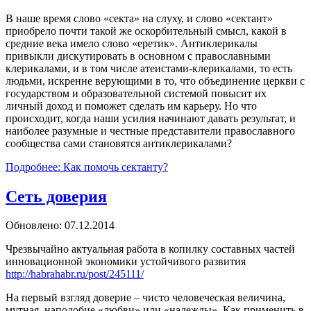
В наше время слово «секта» на слуху, и слово «сектант»
приобрело почти такой же оскорбительный смысл, какой в
средние века имело слово «еретик». Антиклерикалы
привыкли дискутировать в основном с православными
клерикалами, и в том числе атеистами-клерикалами, то есть
людьми, искренне верующими в то, что объединение церкви с
государством и образовательной системой повысит их
личный доход и поможет сделать им карьеру. Но что
происходит, когда наши усилия начинают давать результат, и
наиболее разумные и честные представители православного
сообщества сами становятся антиклерикалами?
Подробнее: Как помочь сектанту?
Сеть доверия
Обновлено: 07.12.2014
Чрезвычайно актуальная работа в копилку составных частей
инновационной экономики устойчивого развития
http://habrahabr.ru/post/245111/
На первый взгляд доверие – чисто человеческая величина,
мутная, наподобие «любви» или «надежды». Как применить в