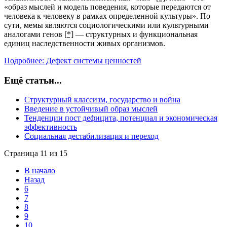
«образ мыслей и модель поведения, которые передаются от
человека к человеку в рамках определенной культуры». По
сути, мемы являются социологическими или культурными
аналогами генов
[*]
— структурных и функциональная
единиц наследственности живых организмов.
Подробнее: Дефект системы ценностей
Ещё статьи...
Структурный классизм, государство и война
Введение в устойчивый образ мыслей
Тенденции пост дефицита, потенциал и экономическая
эффективность
Социальная дестабилизация и переход
Страница 11 из 15
В начало
Назад
6
7
8
9
10