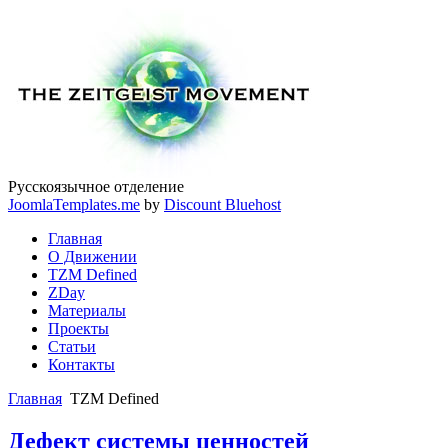
Русскоязычное отделение
JoomlaTemplates.me
by
Discount Bluehost
Главная
О Движении
TZM Defined
ZDay
Материалы
Проекты
Статьи
Контакты
Главная
TZM Defined
Дефект системы ценностей