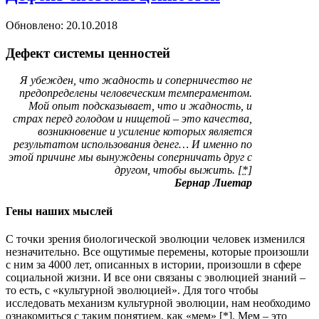
Обновлено: 20.10.2018
Дефект системы ценностей
Я убежден, что жадность и соперничество не
предопределены человеческим темпераментом.
Мой опыт подсказывает, что и жадность, и
страх перед голодом и нищетой – это качества,
возникновение и усиление которых является
результатом использования денег… И именно по
этой причине мы вынуждены соперничать друг с
другом, чтобы выжить.
[*]
Бернар Лиетар
Гены наших мыслей
С точки зрения биологической эволюции человек изменился
незначительно. Все ощутимые перемены, которые произошли
с ним за 4000 лет, описанных в истории, произошли в сфере
социальной жизни. И все они связаны с эволюцией знаний –
то есть, с «культурной эволюцией». Для того чтобы
исследовать механизм культурной эволюции, нам необходимо
ознакомиться с таким понятием, как «мем»
[*]
. Мем – это